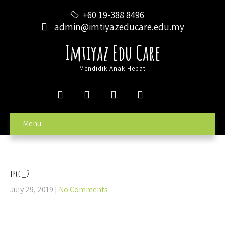
+60 19-388 8496
admin@imtiyazeducare.edu.my
Imtiyaz Edu Care
Mendidik Anak Hebat
Menu
ipcc_2
July 29, 2019
|
No Comments