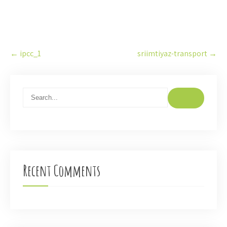
Post
←
ipcc_1
sriimtiyaz-transport
→
navigation
Recent Comments